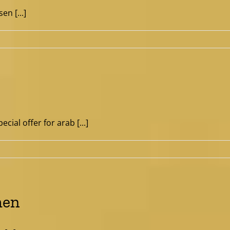
n [...]
l offer for arab [...]
men