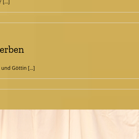
[...]
werben
nd Göttin [...]