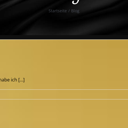
Startseite
/
Blog
be ich [...]