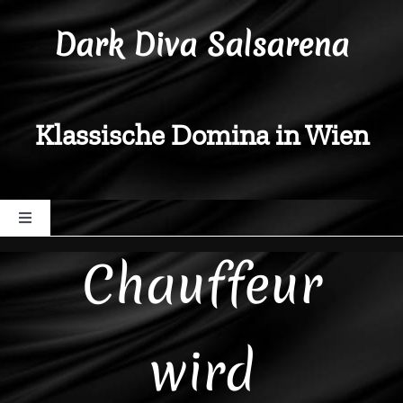
Zum
Dark Diva Salsarena
Inhalt
springen
Klassische Domina in Wien
Toggle
Navigation
Chauffeur
Diva Salsarena
Behandlungen
wird
Coaching-Vielfalt