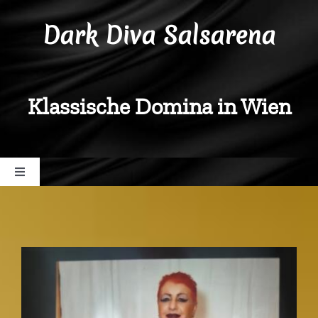
Zum
Dark Diva Salsarena
Inhalt
springen
Klassische Domina in Wien
Toggle
Navigation
Diva Salsarena
Behandlungen
Coaching-Vielfalt