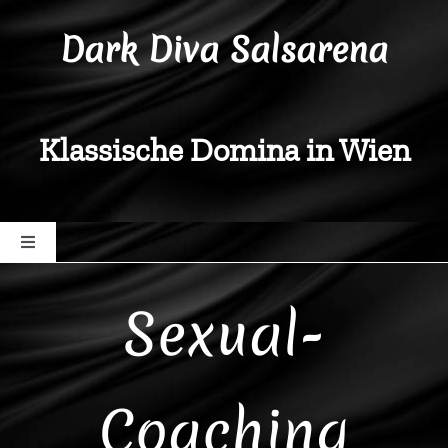
Zum
Dark Diva Salsarena
Inhalt
springen
Klassische Domina in Wien
Toggle
Navigation
Diva Salsarena
Sexual-
Behandlungen
Coaching
Coaching-Vielfalt