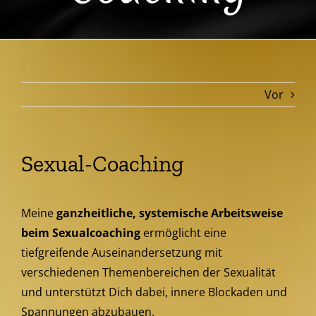
BDSM Hypnose
Galerie
Vor
Blog
Sexual-Coaching
Kontakt
Meine
ganzheitliche, systemische Arbeitsweise
Newsletter
beim Sexualcoaching
ermöglicht eine
tiefgreifende Auseinandersetzung mit
verschiedenen Themenbereichen der Sexualität
und unterstützt Dich dabei, innere Blockaden und
Spannungen abzubauen.